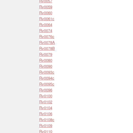
Rv0057
Rv0059
Rv0060
Rv0061c
Rv0064
Rv0074
Rv0076c
Rv0078A
Rv0078B
Rv0079
Rv0080
Rv0090
Rv0093c
Rv0094c
Rv0095c
Rv0096
Rv0100
Rv0102
Rv0104
Rv0106
Rv0108c
Rv0109
Rv0110