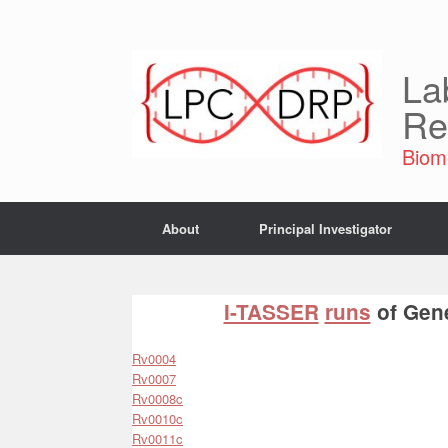
Skip
to
content
La
Re
Biom
About
Principal Investigator
I-TASSER
runs
of Gen
Rv0004
Rv0007
Rv0008c
Rv0010c
Rv0011c