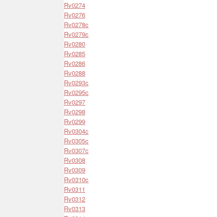
Rv0274
Rv0276
Rv0278c
Rv0279c
Rv0280
Rv0285
Rv0286
Rv0288
Rv0293c
Rv0295c
Rv0297
Rv0298
Rv0299
Rv0304c
Rv0305c
Rv0307c
Rv0308
Rv0309
Rv0310c
Rv0311
Rv0312
Rv0313