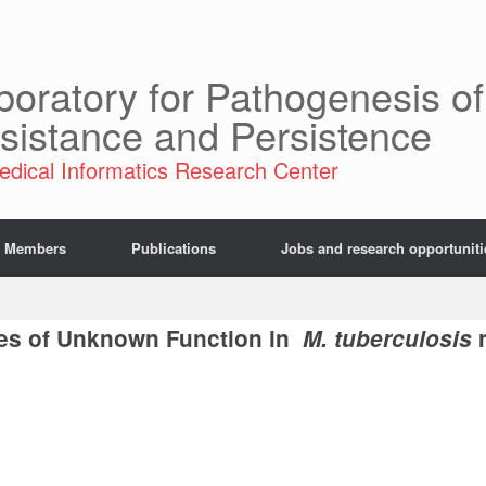
boratory for Pathogenesis of
sistance and Persistence
edical Informatics Research Center
Members
Publications
Jobs and research opportuniti
es of Unknown Function in
M. tuberculosis